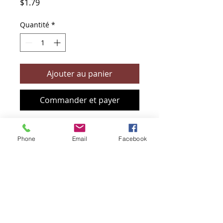
Prix
$1.79
Quantité
*
Ajouter au panier
Commander et payer
Phone
Email
Facebook
+61 466 394 132
sendbioz.au@gmail.com
5 monivae circuit, EAGLEBY 4207
QLD