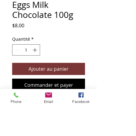
Eggs Milk
Chocolate 100g
Prix
$8.00
Quantité
*
Ajouter au panier
Commander et payer
Phone
Email
Facebook
+61 466 394 132
sendbioz.au@gmail.com