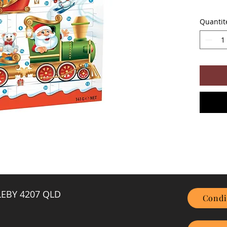
Quantit
GLEBY 4207 QLD
Condi