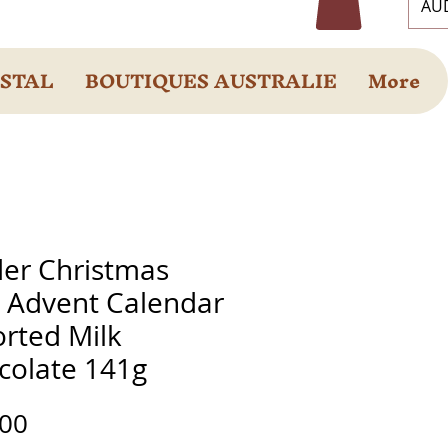
AUD
OSTAL
BOUTIQUES AUSTRALIE
More
der Christmas
s Advent Calendar
orted Milk
colate 141g
Prix
.00