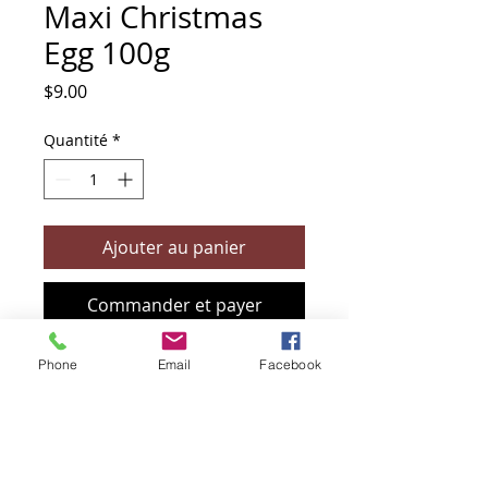
Maxi Christmas
Egg 100g
Prix
$9.00
Quantité
*
Ajouter au panier
Commander et payer
Phone
Email
Facebook
+61 466 394 132
sendbioz.au@gmail.com