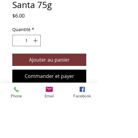
Santa 75g
Prix
$6.00
Quantité
*
Ajouter au panier
Commander et payer
Phone
Email
Facebook
+61 466 394 132
sendbioz.au@gmail.com
5 monivae circuit, EAGLEBY 4207
QLD