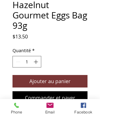
Hazelnut
Gourmet Eggs Bag
93g
Prix
$13.50
Quantité
*
Ajouter au panier
Commander et payer
Phone
Email
Facebook
+61 466 394 132