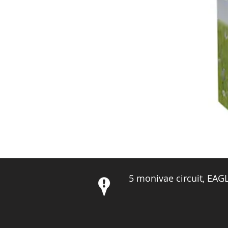
5 monivae circuit, EA