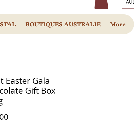
AUD
OSTAL
BOUTIQUES AUSTRALIE
More
t Easter Gala
olate Gift Box
g
Prix
.00