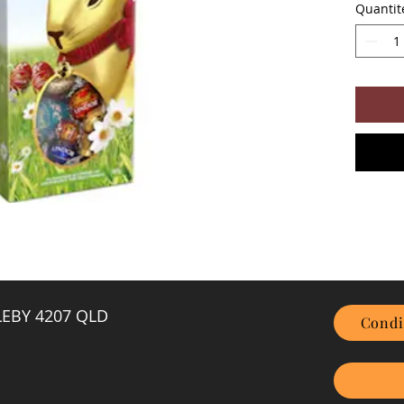
Quantit
GLEBY 4207 QLD
Condi