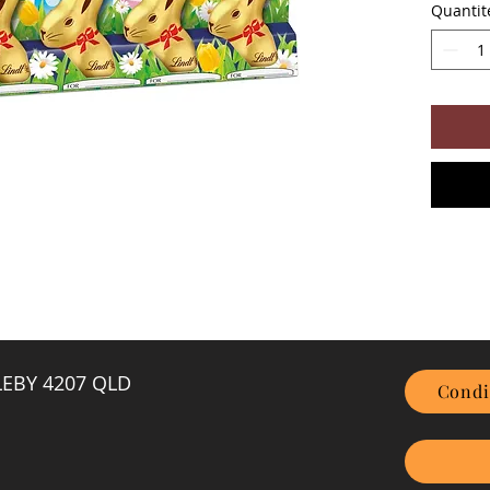
Quantit
GLEBY 4207 QLD
Condi