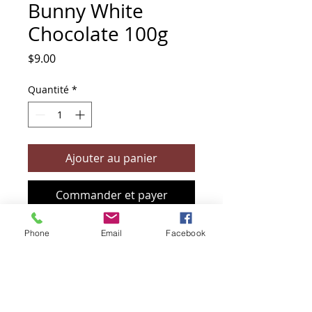
Bunny White
Chocolate 100g
Prix
$9.00
Quantité
*
Ajouter au panier
Commander et payer
Phone
Email
Facebook
+61 466 394 132
sendbioz.au@gmail.com