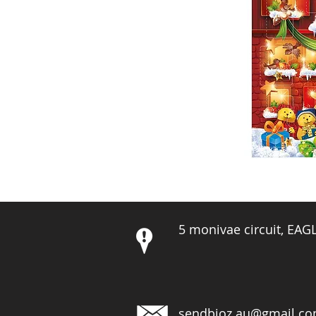
5 monivae circuit, EA
sendbioz.au@gmail.c