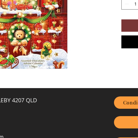
GLEBY 4207 QLD
Condi
om