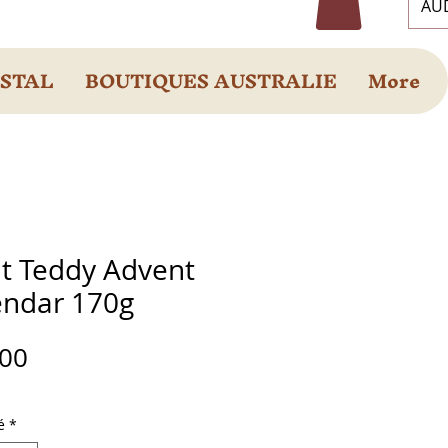
AUD
OSTAL
BOUTIQUES AUSTRALIE
More
dt Teddy Advent
endar 170g
Prix
.00
é
*