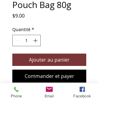
Pouch Bag 80g
Prix
$9.00
Quantité
*
Ajouter au panier
Commander et payer
Phone
Email
Facebook
+61 466 394 132
sendbioz.au@gmail.com
5 monivae circuit, EAGLEBY 4207
QLD