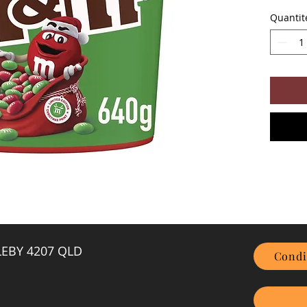
Quantit
GLEBY 4207 QLD
Condi