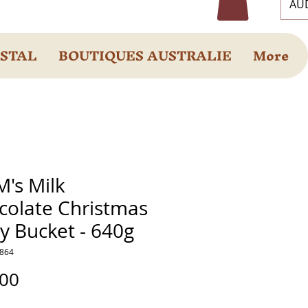
AUD
OSTAL
BOUTIQUES AUSTRALIE
More
's Milk
colate Christmas
y Bucket - 640g
4864
Prix
.00