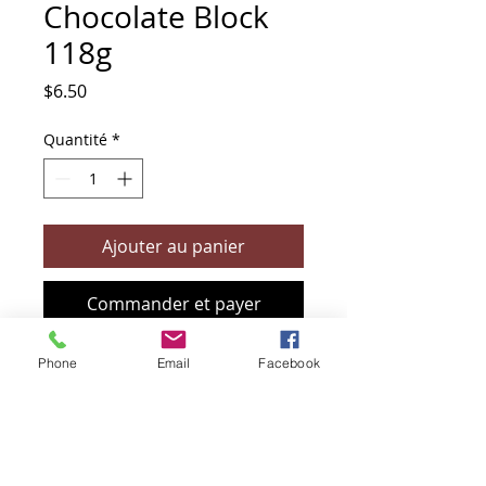
Chocolate Block
118g
Prix
$6.50
Quantité
*
Ajouter au panier
Commander et payer
Phone
Email
Facebook
+61 466 394 132
sendbioz.au@gmail.com