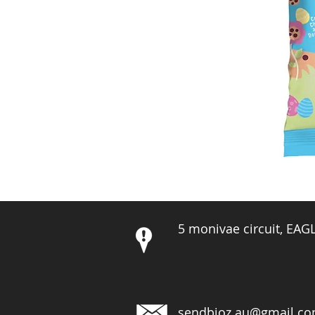
5 monivae circuit, EA
sendbioz.au@gmail.c