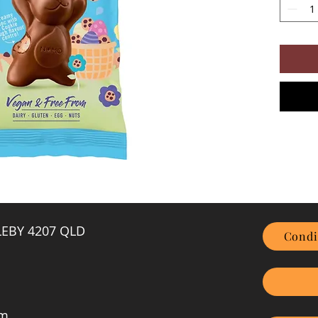
GLEBY 4207 QLD
Condi
om