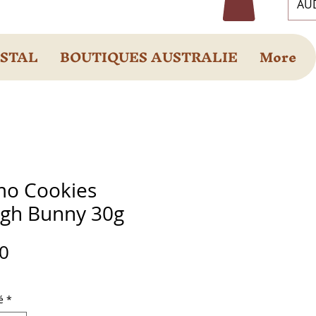
AUD
OSTAL
BOUTIQUES AUSTRALIE
More
o Cookies
gh Bunny 30g
Prix
0
é
*