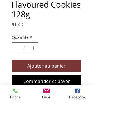
Flavoured Cookies
128g
Prix
$1.40
Quantité
*
Ajouter au panier
Commander et payer
Phone
Email
Facebook
+61 466 394 132
sendbioz.au@gmail.com