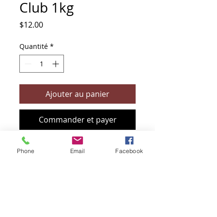
Club 1kg
Prix
$12.00
Quantité
*
Ajouter au panier
Commander et payer
Phone
Email
Facebook
+61 466 394 132
sendbioz.au@gmail.com
5 monivae circuit, EAGLEBY 4207
QLD